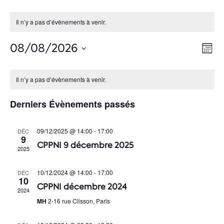
Il n’y a pas d’évènements à venir.
N
N
08/08/2026
M
a
a
S
o
C
v
v
é
i
Il n’y a pas d’évènements à venir.
i
a
s
l
i
g
l
e
Derniers Évènements passés
g
a
c
e
t
a
t
n
i
09/12/2025 @ 14:00
-
17:00
DÉC
t
i
9
o
d
CPPNI 9 décembre 2025
i
o
2025
n
r
n
o
d
i
10/12/2024 @ 14:00
-
17:00
DÉC
n
e
n
10
e
CPPNI décembre 2024
e
v
2024
p
z
u
MH
2-16 rue Clisson, Paris
r
a
u
e
d