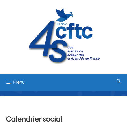
Aller
au
contenu
Menu
Calendrier social